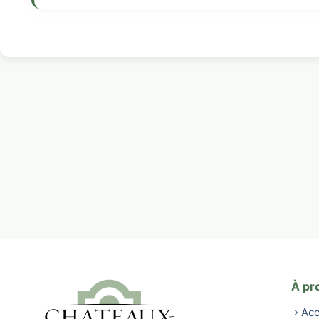
À pr
Acc