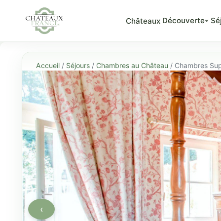
Découverte
Sé
Châteaux
Accueil
/
Séjours
/
Chambres au Château
/ Chambres Sup
‹