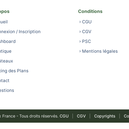
opos
Conditions
ueil
CGU
nexion / Inscription
CGV
shboard
PSC
tique
Mentions légales
âteaux
cing des Plans
tact
stions
France - Tous droits réservés.
CGU
|
CGV
|
Copyrights
|
Co