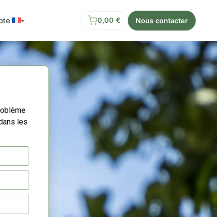
pte
0,00
€
Nous contacter
roblème
dans les