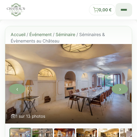
0,00
€
Accueil
/
Événement
/
Séminaire
/ Séminaires &
Évènements au Château
‹
›
1 sur 13 photos