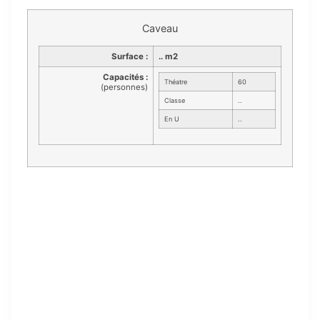
Caveau
Surface :
.. m2
Capacités :
Théatre
60
(personnes)
Classe
..
En U
..