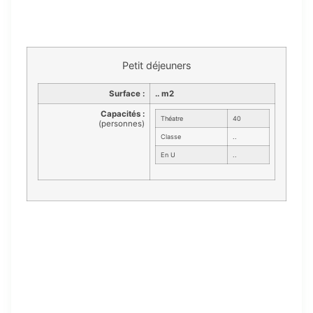
Petit déjeuners
Surface :
.. m2
Capacités :
Théatre
40
(personnes)
Classe
..
En U
..