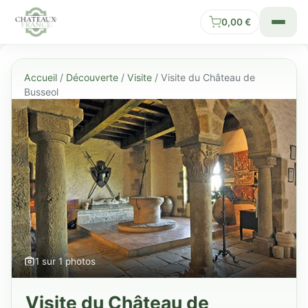
0,00
€
Accueil
/
Découverte
/
Visite
/ Visite du Château de
Busseol
1 sur 1 photos
Visite du Château de