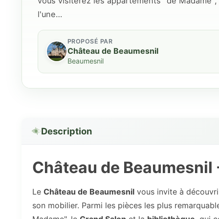
vous visiterez les appartements "de Madame", l
l'une…
PROPOSÉ PAR
Château de Beaumesnil
Beaumesnil
Description
Château de Beaumesnil - 
Le
Château de Beaumesnil
vous invite à découvrir
son mobilier. Parmi les pièces les plus remarquabl
Madame", le
Grand Salon
et la
bibliothèque
, qui 