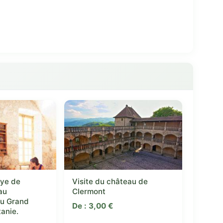
ye de
Visite du château de
au
Clermont
du Grand
De :
3,00
€
tanie.