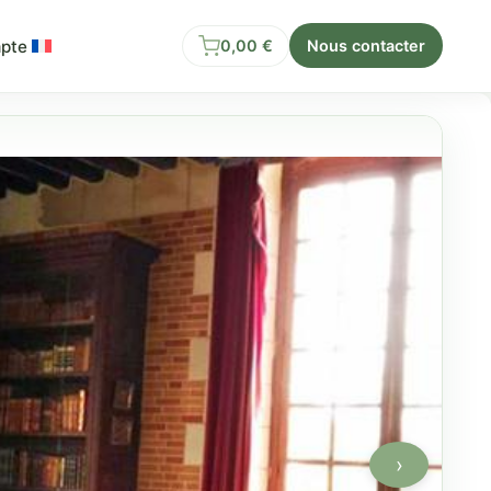
pte
0,00
€
Nous contacter
›