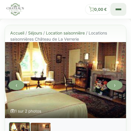
0,00
€
Accueil
/
Séjours
/
Location saisonnière
/ Locations
saisonnières Château de La Verrerie
‹
›
1 sur 2 photos