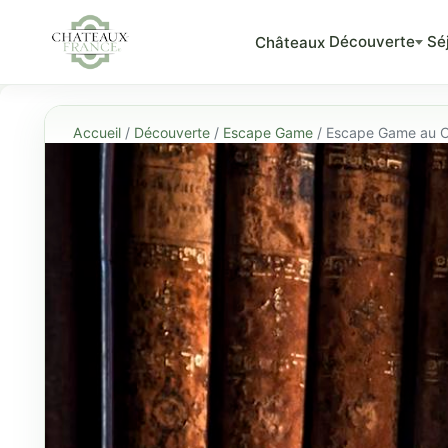
Découverte
Sé
Châteaux
Accueil
/
Découverte
/
Escape Game
/ Escape Game au 