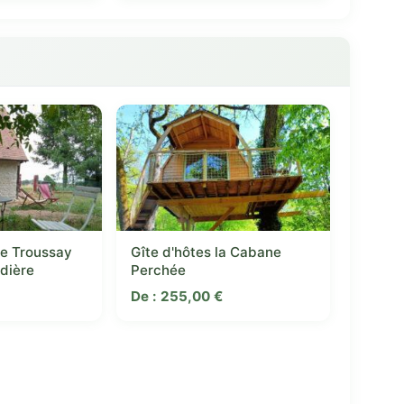
de Troussay
Gîte d'hôtes la Cabane
udière
Perchée
De :
255,00
€