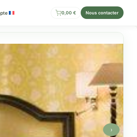
pte
0,00
€
Nous contacter
›