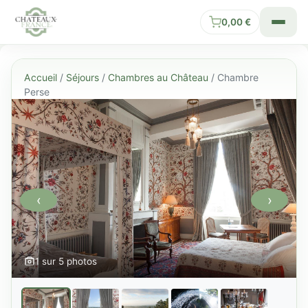
0,00
€
Accueil
/
Séjours
/
Chambres au Château
/ Chambre
Perse
‹
›
1 sur 5 photos