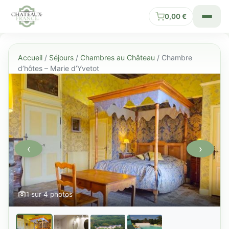
0,00
€
Accueil
/
Séjours
/
Chambres au Château
/ Chambre
d’hôtes – Marie d’Yvetot
‹
›
1 sur 4 photos