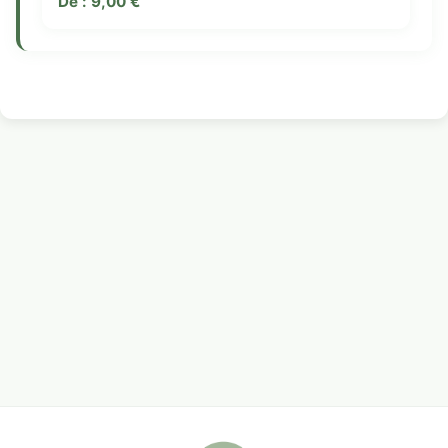
De :
9,00
€