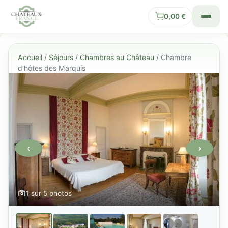
0,00
€
Accueil
/
Séjours
/
Chambres au Château
/ Chambre
d’hôtes des Marquis
‹
›
1 sur 5 photos