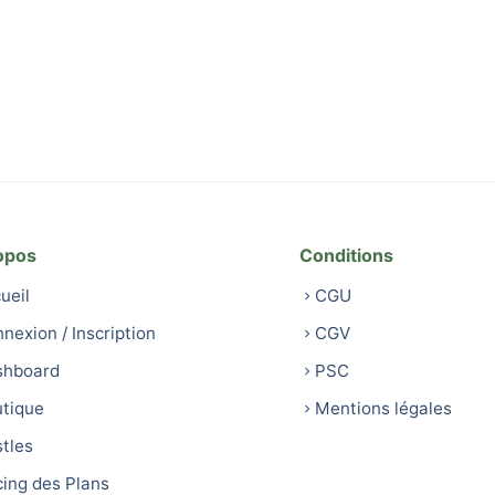
opos
Conditions
ueil
CGU
nexion / Inscription
CGV
shboard
PSC
tique
Mentions légales
tles
cing des Plans