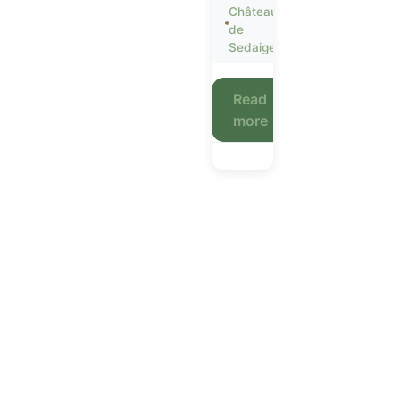
Château
de
Sedaiges
Read
more