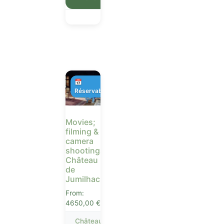
📅
Réservable
Movies;
filming &
camera
shootings
Château
de
Jumilhac
From:
4650,00
€
Château