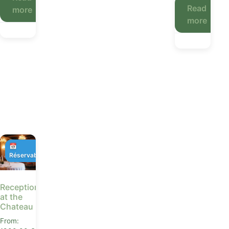
Read
more
more
📅
Réservable
Receptions
at the
Chateau
From: