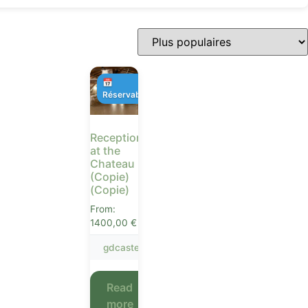
📅
Réservable
Receptions
at the
Chateau
(Copie)
(Copie)
From:
1400,00
€
gdcastet
Read
more