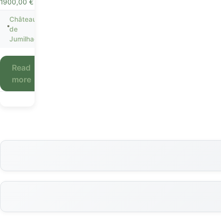
1900,00
€
Château
de
Jumilhac
Read
more