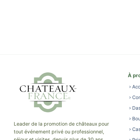
À pr
Acc
Con
Da
Bou
Leader de la promotion de châteaux pour
Cas
tout événement privé ou professionnel,
séjour et visites, depuis plus de 30 ans.
Pri