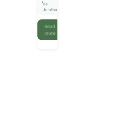
de
Jumilhac
Read
more