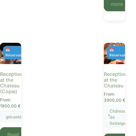
more
📅
📅
Réservable
Réservable
Receptions
Receptions
at the
at the
Chateau
Chateau
(Copie)
From:
From:
3900,00
€
1900,00
€
Château
gdcastet
de
Sedaiges
Read