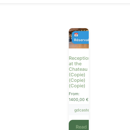
📅
Réservable
Receptions
at the
Chateau
(Copie)
(Copie)
(Copie)
From:
1400,00
€
gdcastet
Read