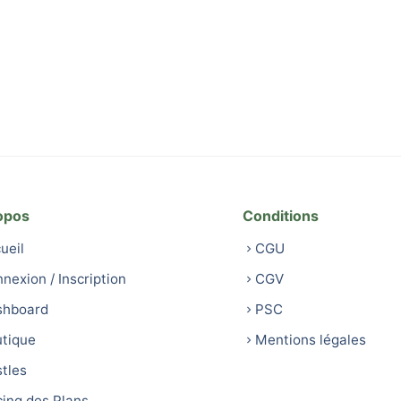
opos
Conditions
ueil
CGU
nexion / Inscription
CGV
shboard
PSC
tique
Mentions légales
tles
cing des Plans