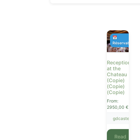
📅
Réservable
Receptions
at the
Chateau
(Copie)
(Copie)
(Copie)
From:
2950,00
€
gdcastet
Read