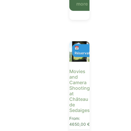
more
📅
Réservable
Movies
and
Camera
Shootings
at
Château
de
Sedaiges
From:
4650,00
€