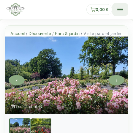
0,00
€
Accueil
/
Découverte
/
Parc & jardin
/ Visite parc et jardin
‹
›
1 sur 2 photos