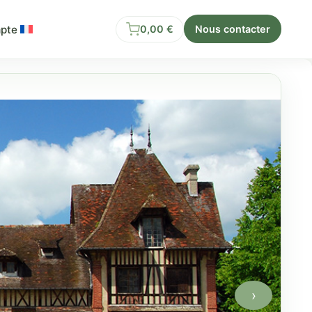
pte
0,00
€
Nous contacter
›