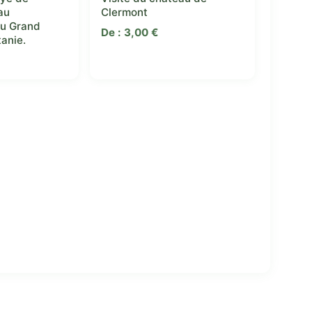
au
Clermont
du Grand
De :
3,00
€
tanie.