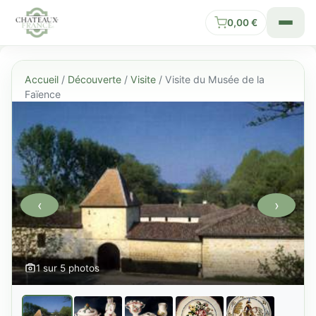
0,00
€
Accueil
/
Découverte
/
Visite
/ Visite du Musée de la
Faïence
‹
›
1 sur 5 photos