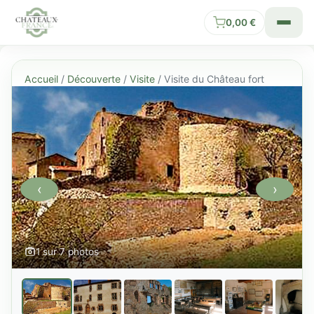
0,00
€
Accueil
/
Découverte
/
Visite
/ Visite du Château fort
‹
›
1 sur 7 photos