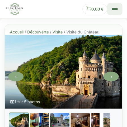
0,00
€
Accueil
/
Découverte
/
Visite
/ Visite du Château
‹
›
1 sur 5 photos