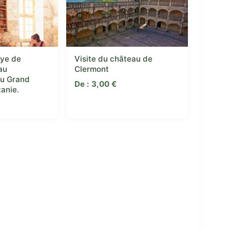
ye de
Visite du château de
au
Clermont
du Grand
De :
3,00
€
tanie.