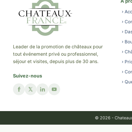
À pr
Acc
Con
Da
Bou
Leader de la promotion de châteaux pour
Ch
tout événement privé ou professionnel,
séjour et visites, depuis plus de 30 ans.
Pri
Con
Suivez-nous
Que
© 2026 - Chateaux 