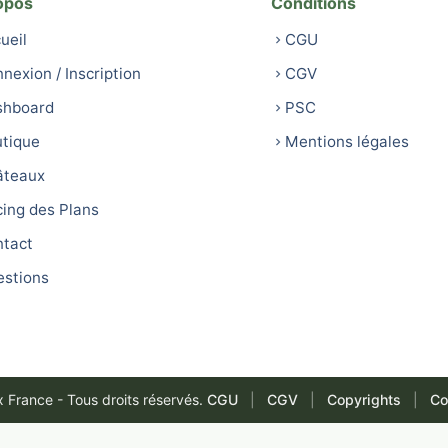
opos
Conditions
ueil
CGU
nexion / Inscription
CGV
shboard
PSC
tique
Mentions légales
âteaux
cing des Plans
tact
stions
France - Tous droits réservés.
CGU
|
CGV
|
Copyrights
|
Co
Français