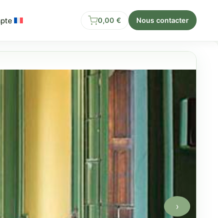
pte
0,00
€
Nous contacter
›