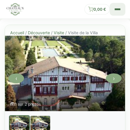
0,00
€
Accueil
/
Découverte
/
Visite
/ Visite de la Villa
‹
›
1 sur 2 photos