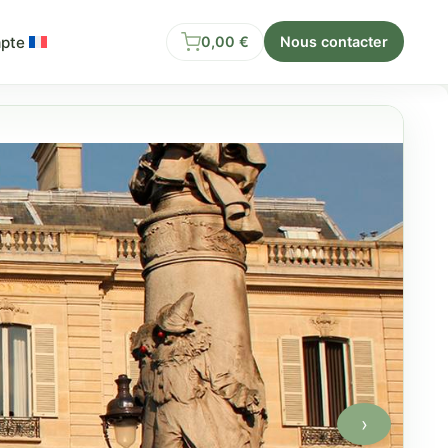
pte
0,00
€
Nous contacter
›