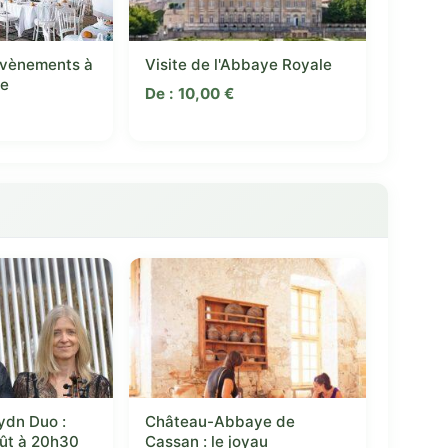
Évènements à
Visite de l'Abbaye Royale
le
De :
10,00
€
€
ydn Duo :
Château-Abbaye de
oût à 20h30
Cassan : le joyau