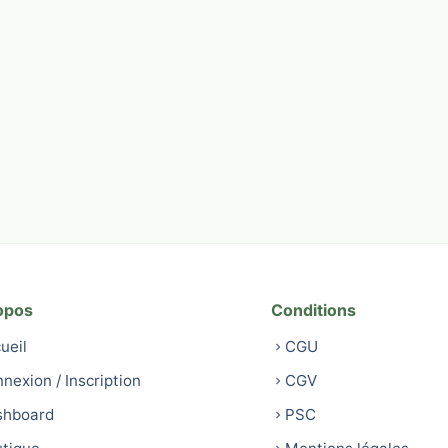
opos
Conditions
ueil
CGU
nexion / Inscription
CGV
shboard
PSC