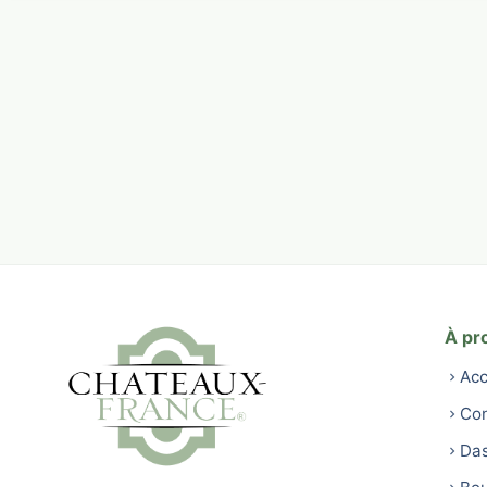
À pr
Acc
Con
Da