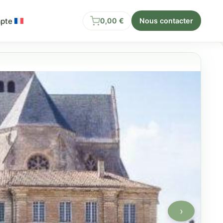
pte
0,00
€
Nous contacter
›