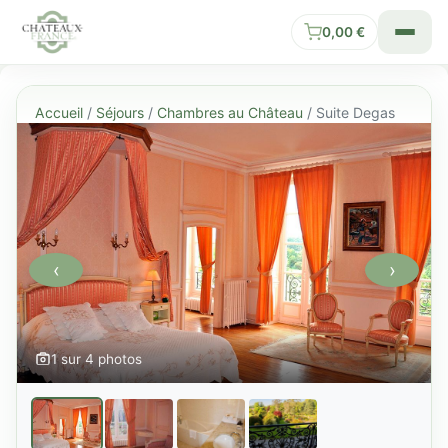
0,00
€
Accueil
/
Séjours
/
Chambres au Château
/ Suite Degas
‹
›
1 sur 4 photos