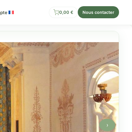
pte
0,00
€
Nous contacter
›