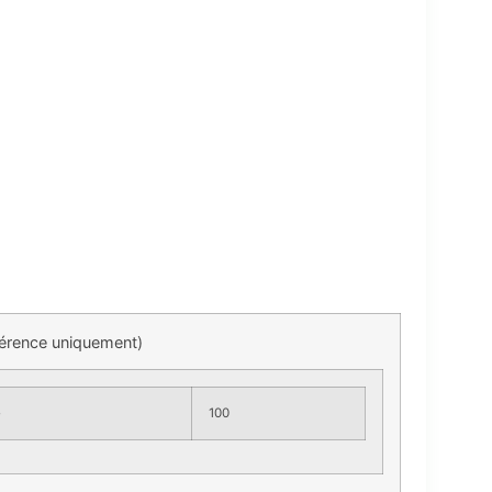
férence uniquement)
e
100