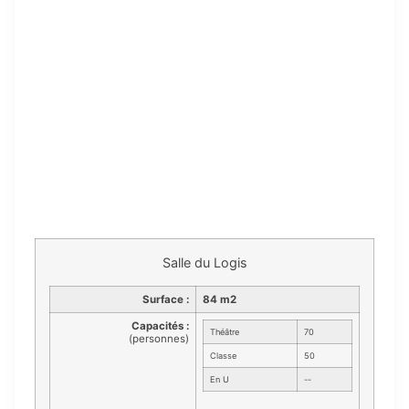
Salle du Logis
Surface :
84 m2
Capacités :
Théâtre
70
(personnes)
Classe
50
En U
--