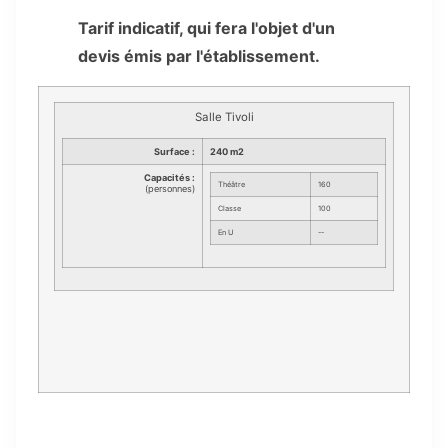
Tarif indicatif, qui fera l'objet d'un
devis émis par l'établissement.
Salle Tivoli
Surface :
240 m2
Capacités :
Théâtre
160
(personnes)
Classe
100
En U
--