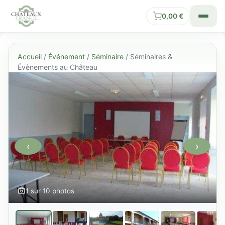
0,00
€
Accueil
/
Événement
/
Séminaire
/ Séminaires &
Évènements au Château
‹
›
1 sur 10 photos