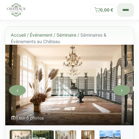
0,00
€
Accueil
/
Événement
/
Séminaire
/ Séminaires &
Évènements au Château
‹
›
1 sur 5 photos