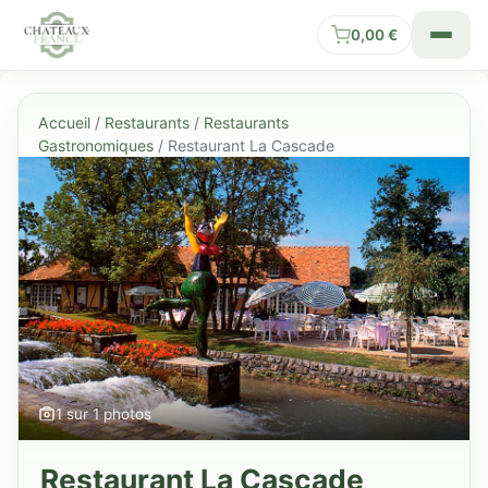
0,00
€
Accueil
/
Restaurants
/
Restaurants
Gastronomiques
/ Restaurant La Cascade
1 sur 1 photos
Restaurant La Cascade