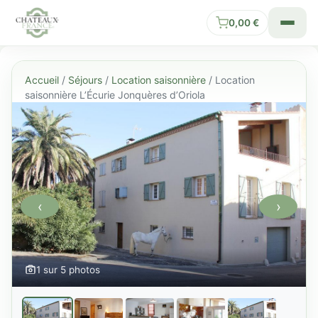
0,00
€
Accueil
/
Séjours
/
Location saisonnière
/ Location
saisonnière L’Écurie Jonquères d’Oriola
‹
›
1 sur 5 photos