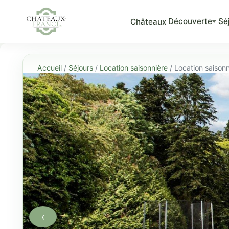
Découverte
Sé
Châteaux
Accueil
/
Séjours
/
Location saisonnière
/ Location saiso
‹