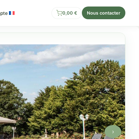
pte
0,00
€
Nous contacter
›