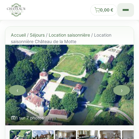
0,00
€
Accueil
/
Séjours
/
Location saisonnière
/ Location
saisonnière Château de la Motte
‹
›
1 sur 7 photos