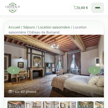
0,00
€
Accueil
/
Séjours
/
Location saisonnière
/ Location
saisonnière Château de Burnand
‹
›
1 sur 40 photos