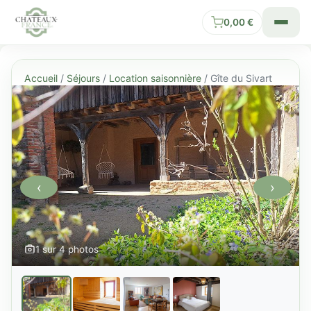
0,00
€
Accueil
/
Séjours
/
Location saisonnière
/ Gîte du Sivart
‹
›
1 sur 4 photos