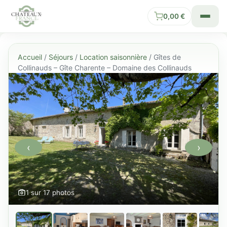
0,00
€
Accueil
/
Séjours
/
Location saisonnière
/ Gîtes de
Collinauds – Gîte Charente – Domaine des Collinauds
‹
›
1 sur 17 photos