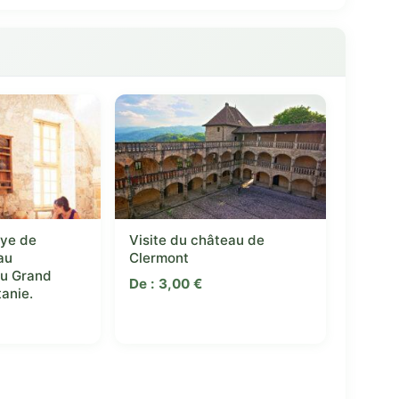
ye de
Visite du château de
au
Clermont
du Grand
De :
3,00
€
tanie.