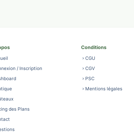
opos
Conditions
ueil
CGU
nexion / Inscription
CGV
shboard
PSC
tique
Mentions légales
âteaux
cing des Plans
tact
stions