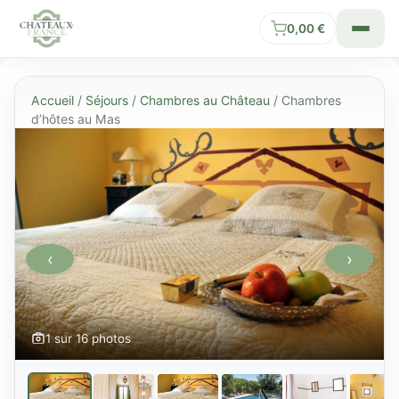
0,00
€
Accueil
/
Séjours
/
Chambres au Château
/ Chambres
d’hôtes au Mas
‹
›
1 sur 16 photos