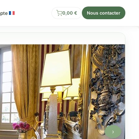
pte
0,00
€
Nous contacter
›