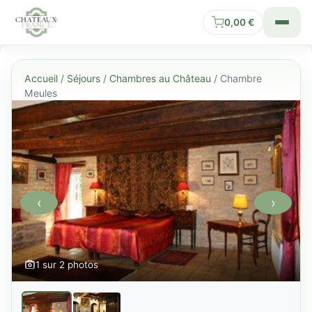
0,00
€
Accueil
/
Séjours
/
Chambres au Château
/ Chambre
Meules
‹
›
1 sur 2 photos