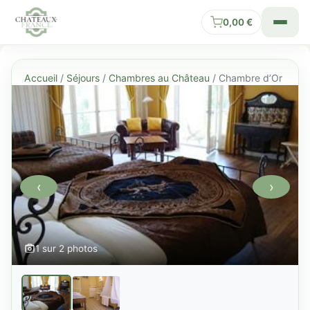
0,00
€
Accueil
/
Séjours
/
Chambres au Château
/ Chambre d’Or
‹
›
1 sur 2 photos