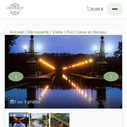
0,00
€
Accueil
/
Découverte
/
Visite
/ Pont Canal en Bateau
‹
›
1 sur 3 photos