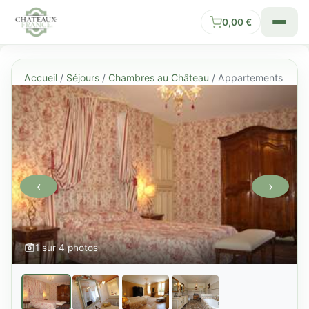
0,00
€
Accueil
/
Séjours
/
Chambres au Château
/ Appartements
‹
›
1 sur 4 photos