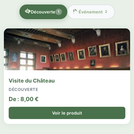
Découverte
Événement
1
2
Visite du Château
DÉCOUVERTE
De :
8,00
€
Voir le produit