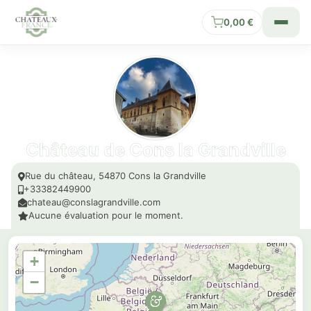
0,00
€
Château de Cons la Grandville
Rue du château, 54870 Cons la Grandville
+33382449900
chateau@conslagrandville.com
Aucune évaluation pour le moment.
+
−