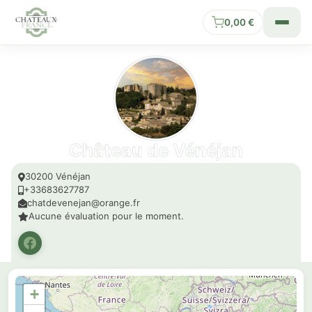
0,00
€
Château de Vénéjan
30200 Vénéjan
+33683627787
chatdevenejan@orange.fr
Aucune évaluation pour le moment.
+