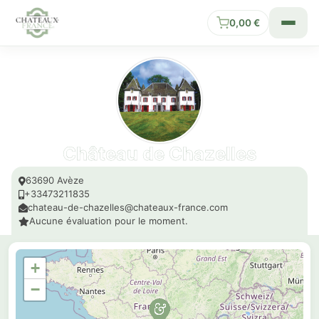
0,00
€
Château de Chazelles
63690 Avèze
+33473211835
chateau-de-chazelles@chateaux-france.com
Aucune évaluation pour le moment.
+
−