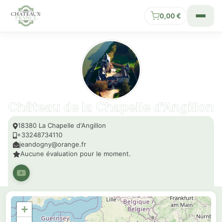
0,00
€
Château de la Chapelle d'Angillon
18380 La Chapelle d'Angillon
+33248734110
jeandogny@orange.fr
Aucune évaluation pour le moment.
+