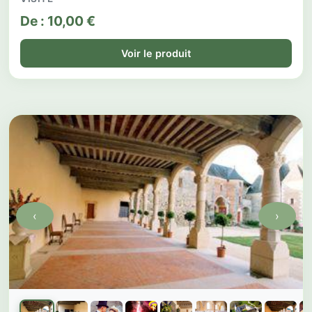
De :
10,00
€
Voir le produit
‹
›