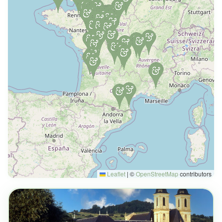
Leaflet
|
©
OpenStreetMap
contributors