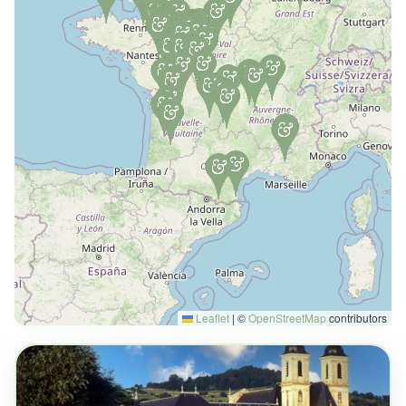
Leaflet
|
©
OpenStreetMap
contributors